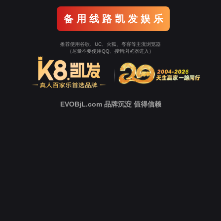
备 用 线 路 凯 发 娱 乐
推荐使用谷歌、UC、火狐、夸客等主流浏览器
（尽量不要使用QQ、搜狗浏览器进入）
EVOBjL.com 品牌沉淀 值得信赖